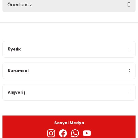
Önerileriniz
Yorum Yaz
Bu ürünün fiyat bilgisi, resim, ürün açıklamalarında ve diğer
konularda yetersiz gördüğünüz noktaları öneri formunu
kullanarak tarafımıza iletebilirsiniz.
Görüş ve önerileriniz için teşekkür ederiz.
Üyelik
Ürün resmi kalitesiz, bozuk veya görüntülenemiyor.
Ürün açıklamasında eksik bilgiler bulunuyor.
Kurumsal
Ürün bilgilerinde hatalar bulunuyor.
Ürün fiyatı diğer sitelerden daha pahalı.
Bu ürüne benzer farklı alternatifler olmalı.
Alışveriş
Sosyal Medya
Gönder