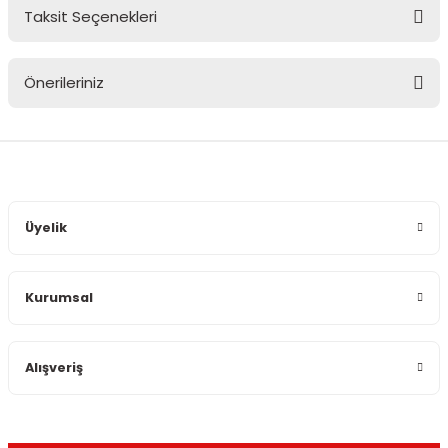
Taksit Seçenekleri
Bu ürüne ilk yorumu siz yapın!
Önerileriniz
Yorum Yaz
Bu ürünün fiyat bilgisi, resim, ürün açıklamalarında ve diğer
konularda yetersiz gördüğünüz noktaları öneri formunu
kullanarak tarafımıza iletebilirsiniz.
Görüş ve önerileriniz için teşekkür ederiz.
Üyelik
Ürün resmi kalitesiz, bozuk veya görüntülenemiyor.
Ürün açıklamasında eksik bilgiler bulunuyor.
Kurumsal
Ürün bilgilerinde hatalar bulunuyor.
Ürün fiyatı diğer sitelerden daha pahalı.
Bu ürüne benzer farklı alternatifler olmalı.
Alışveriş