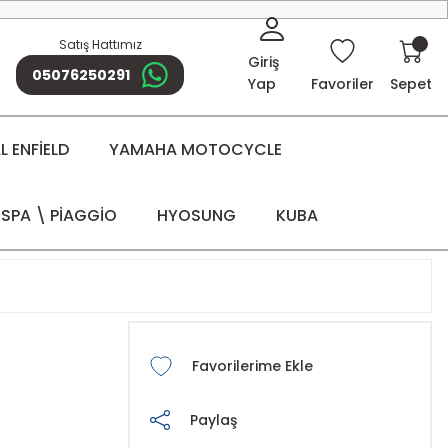
Satış Hattımız
Giriş
05076250291
Yap
Favoriler
Sepet
 ENFİELD
YAMAHA MOTOCYCLE
SPA \ PİAGGİO
HYOSUNG
KUBA
Paylaş