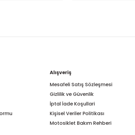
nularda yetersiz gördüğünüz noktaları öneri formunu kullanarak tarafım
Bu ürüne ilk yorumu siz yapın!
Yorum Yaz
Alışveriş
Mesafeli Satış Sözleşmesi
Gizlilik ve Güvenlik
İptal İade Koşullari
Formu
Kişisel Veriler Politikası
Motosiklet Bakım Rehberi
Gönder