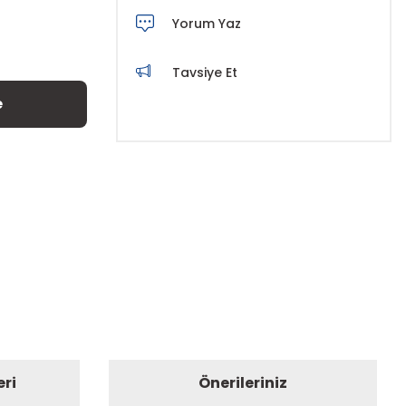
Yorum Yaz
Tavsiye Et
e
eri
Önerileriniz