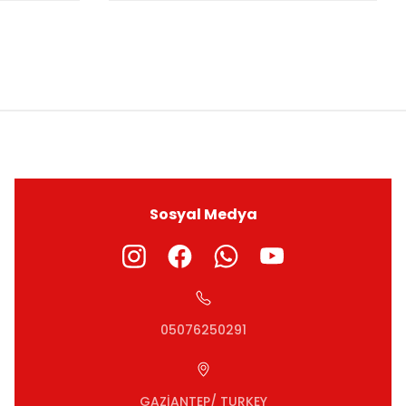
ıza iletebilirsiniz.
Sosyal Medya
05076250291
GAZİANTEP/ TURKEY