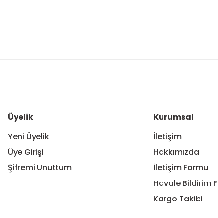
Bu ürünün fiyat bilgisi, resim, ürün açıklamalarında ve diğer ko
Görüş ve önerileriniz için teşekkür ederiz.
Ürün resmi kalitesiz, bozuk veya görüntülenemiyor.
Ürün açıklamasında eksik bilgiler bulunuyor.
Ürün bilgilerinde hatalar bulunuyor.
Üyelik
Kurumsal
Ürün fiyatı diğer sitelerden daha pahalı.
Yeni Üyelik
İletişim
Bu ürüne benzer farklı alternatifler olmalı.
Üye Girişi
Hakkımızda
Şifremi Unuttum
İletişim Formu
Havale Bildirim 
Kargo Takibi