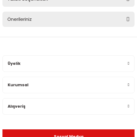
Bu ürüne ilk yorumu siz yapın!
Önerileriniz
Yorum Yaz
Bu ürünün fiyat bilgisi, resim, ürün açıklamalarında ve diğer
konularda yetersiz gördüğünüz noktaları öneri formunu
kullanarak tarafımıza iletebilirsiniz.
Görüş ve önerileriniz için teşekkür ederiz.
Üyelik
Ürün resmi kalitesiz, bozuk veya görüntülenemiyor.
Ürün açıklamasında eksik bilgiler bulunuyor.
Kurumsal
Ürün bilgilerinde hatalar bulunuyor.
Ürün fiyatı diğer sitelerden daha pahalı.
Bu ürüne benzer farklı alternatifler olmalı.
Alışveriş
Sosyal Medya