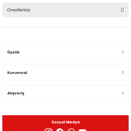
Önerileriniz
Yorum Yaz
Bu ürünün fiyat bilgisi, resim, ürün açıklamalarında ve diğer
konularda yetersiz gördüğünüz noktaları öneri formunu
kullanarak tarafımıza iletebilirsiniz.
Görüş ve önerileriniz için teşekkür ederiz.
Üyelik
Ürün resmi kalitesiz, bozuk veya görüntülenemiyor.
Ürün açıklamasında eksik bilgiler bulunuyor.
Kurumsal
Ürün bilgilerinde hatalar bulunuyor.
Ürün fiyatı diğer sitelerden daha pahalı.
Bu ürüne benzer farklı alternatifler olmalı.
Alışveriş
Sosyal Medya
Gönder