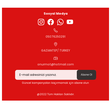
Sosyal Medya
Gönder
05076250291
GAZİANTEP/ TURKEY
onurmot@hotmail.com
Abone Ol
Güncel kampanyaları kaçırmamak için abone olun
@2022 Tüm Hakları Saklıdır.