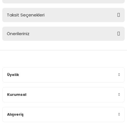
Taksit Seçenekleri
Bu ürüne ilk yorumu siz yapın!
Önerileriniz
Yorum Yaz
Bu ürünün fiyat bilgisi, resim, ürün açıklamalarında ve diğer
konularda yetersiz gördüğünüz noktaları öneri formunu
kullanarak tarafımıza iletebilirsiniz.
Görüş ve önerileriniz için teşekkür ederiz.
Üyelik
Ürün resmi kalitesiz, bozuk veya görüntülenemiyor.
Ürün açıklamasında eksik bilgiler bulunuyor.
Kurumsal
Ürün bilgilerinde hatalar bulunuyor.
Ürün fiyatı diğer sitelerden daha pahalı.
Bu ürüne benzer farklı alternatifler olmalı.
Alışveriş