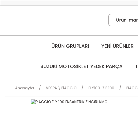
ÜRÜN GRUPLARI
YENİ ÜRÜNLER
SUZUKİ MOTOSİKLET YEDEK PARÇA
T
Anasayfa
VESPA \ PİAGGİO
FLY100-ZİP 100
PIAGGI