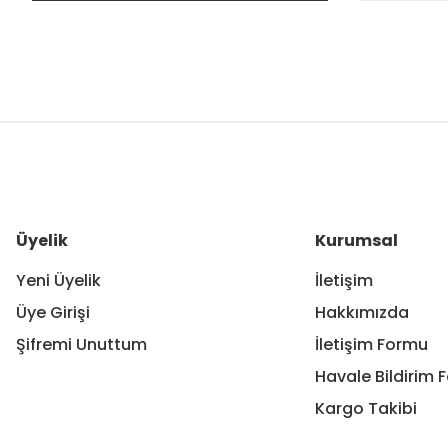
Bu ürünün fiyat bilgisi, resim, ürün açıklamalarında ve diğer ko
Görüş ve önerileriniz için teşekkür ederiz.
Ürün resmi kalitesiz, bozuk veya görüntülenemiyor.
Ürün açıklamasında eksik bilgiler bulunuyor.
Ürün bilgilerinde hatalar bulunuyor.
Üyelik
Kurumsal
Ürün fiyatı diğer sitelerden daha pahalı.
Yeni Üyelik
İletişim
Bu ürüne benzer farklı alternatifler olmalı.
Üye Girişi
Hakkımızda
Şifremi Unuttum
İletişim Formu
Havale Bildirim 
Kargo Takibi