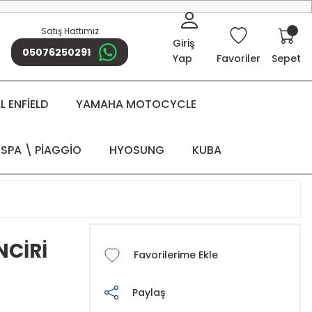
Satış Hattımız
Giriş
05076250291
Yap
Favoriler
Sepet
 ENFİELD
YAMAHA MOTOCYCLE
SPA \ PİAGGİO
HYOSUNG
KUBA
NCİRİ
Paylaş