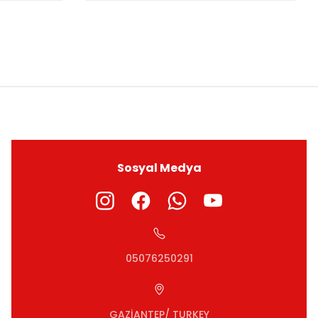
ıza iletebilirsiniz.
Sosyal Medya
05076250291
GAZİANTEP/ TURKEY