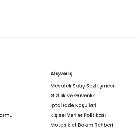
nularda yetersiz gördüğünüz noktaları öneri formunu kullanarak tarafım
Bu ürüne ilk yorumu siz yapın!
Yorum Yaz
Alışveriş
Mesafeli Satış Sözleşmesi
Gizlilik ve Güvenlik
İptal İade Koşullari
Formu
Kişisel Veriler Politikası
Motosiklet Bakım Rehberi
Gönder