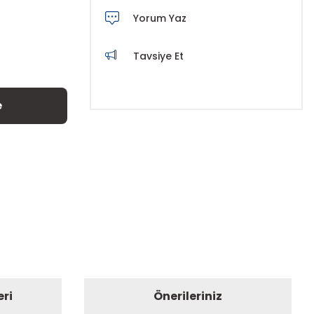
Yorum Yaz
Tavsiye Et
e
eri
Önerileriniz