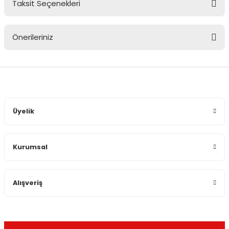
Taksit Seçenekleri
Bu ürüne ilk yorumu siz yapın!
Önerileriniz
Yorum Yaz
Bu ürünün fiyat bilgisi, resim, ürün açıklamalarında ve diğer
konularda yetersiz gördüğünüz noktaları öneri formunu
kullanarak tarafımıza iletebilirsiniz.
Görüş ve önerileriniz için teşekkür ederiz.
Üyelik
Ürün resmi kalitesiz, bozuk veya görüntülenemiyor.
Ürün açıklamasında eksik bilgiler bulunuyor.
Kurumsal
Ürün bilgilerinde hatalar bulunuyor.
Ürün fiyatı diğer sitelerden daha pahalı.
Bu ürüne benzer farklı alternatifler olmalı.
Alışveriş