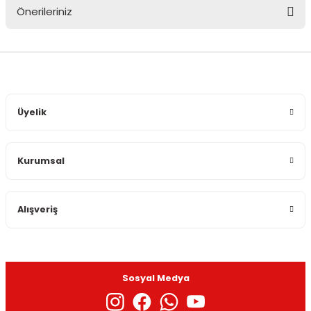
Önerileriniz
Yorum Yaz
Bu ürünün fiyat bilgisi, resim, ürün açıklamalarında ve diğer
konularda yetersiz gördüğünüz noktaları öneri formunu
kullanarak tarafımıza iletebilirsiniz.
Görüş ve önerileriniz için teşekkür ederiz.
Üyelik
Ürün resmi kalitesiz, bozuk veya görüntülenemiyor.
Ürün açıklamasında eksik bilgiler bulunuyor.
Kurumsal
Ürün bilgilerinde hatalar bulunuyor.
Ürün fiyatı diğer sitelerden daha pahalı.
Bu ürüne benzer farklı alternatifler olmalı.
Alışveriş
Sosyal Medya
Gönder