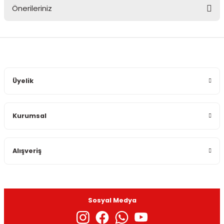
Önerileriniz
Yorum Yaz
Bu ürünün fiyat bilgisi, resim, ürün açıklamalarında ve diğer
konularda yetersiz gördüğünüz noktaları öneri formunu
kullanarak tarafımıza iletebilirsiniz.
Görüş ve önerileriniz için teşekkür ederiz.
Üyelik
Ürün resmi kalitesiz, bozuk veya görüntülenemiyor.
Ürün açıklamasında eksik bilgiler bulunuyor.
Kurumsal
Ürün bilgilerinde hatalar bulunuyor.
Ürün fiyatı diğer sitelerden daha pahalı.
Bu ürüne benzer farklı alternatifler olmalı.
Alışveriş
Sosyal Medya
Gönder