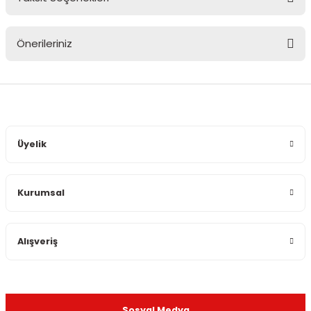
Bu ürüne ilk yorumu siz yapın!
Önerileriniz
Yorum Yaz
Bu ürünün fiyat bilgisi, resim, ürün açıklamalarında ve diğer
konularda yetersiz gördüğünüz noktaları öneri formunu
kullanarak tarafımıza iletebilirsiniz.
Görüş ve önerileriniz için teşekkür ederiz.
Üyelik
Ürün resmi kalitesiz, bozuk veya görüntülenemiyor.
Ürün açıklamasında eksik bilgiler bulunuyor.
Kurumsal
Ürün bilgilerinde hatalar bulunuyor.
Ürün fiyatı diğer sitelerden daha pahalı.
Bu ürüne benzer farklı alternatifler olmalı.
Alışveriş
Sosyal Medya