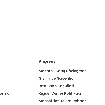
nularda yetersiz gördüğünüz noktaları öneri formunu kullanarak tarafım
Bu ürüne ilk yorumu siz yapın!
Yorum Yaz
Alışveriş
Mesafeli Satış Sözleşmesi
Gizlilik ve Güvenlik
İptal İade Koşullari
Formu
Kişisel Veriler Politikası
Motosiklet Bakım Rehberi