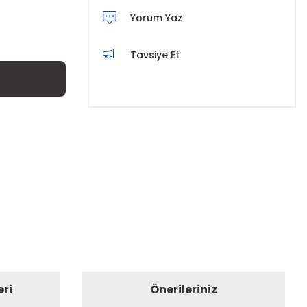
Yorum Yaz
Tavsiye Et
eri
Önerileriniz