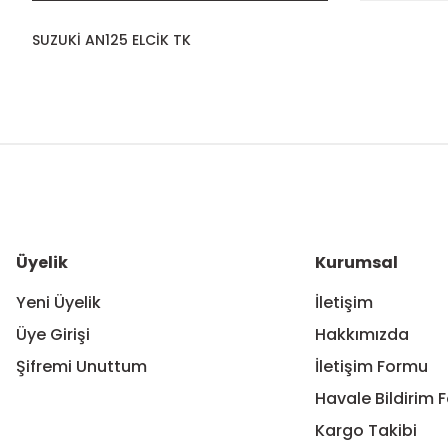
SUZUKİ AN125 ELCİK TK
Bu ürünün fiyat bilgisi, resim, ürün açıklamalarında ve diğer ko
Görüş ve önerileriniz için teşekkür ederiz.
Ürün resmi kalitesiz, bozuk veya görüntülenemiyor.
Ürün açıklamasında eksik bilgiler bulunuyor.
Ürün bilgilerinde hatalar bulunuyor.
Üyelik
Kurumsal
Ürün fiyatı diğer sitelerden daha pahalı.
Yeni Üyelik
İletişim
Bu ürüne benzer farklı alternatifler olmalı.
Üye Girişi
Hakkımızda
Şifremi Unuttum
İletişim Formu
Havale Bildirim 
Kargo Takibi