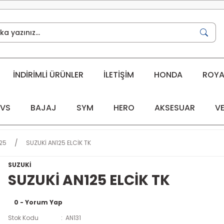
İNDİRİMLİ ÜRÜNLER
İLETİŞİM
HONDA
ROYAL
VS
BAJAJ
SYM
HERO
AKSESUAR
VE
25
SUZUKİ AN125 ELCİK TK
SUZUKİ
SUZUKİ AN125 ELCİK TK
0 - Yorum Yap
Stok Kodu
AN131