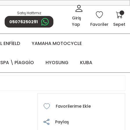
Satış Hattımız
Giriş
05076250291
Yap
Favoriler
Sepet
 ENFİELD
YAMAHA MOTOCYCLE
SPA \ PİAGGİO
HYOSUNG
KUBA
Paylaş