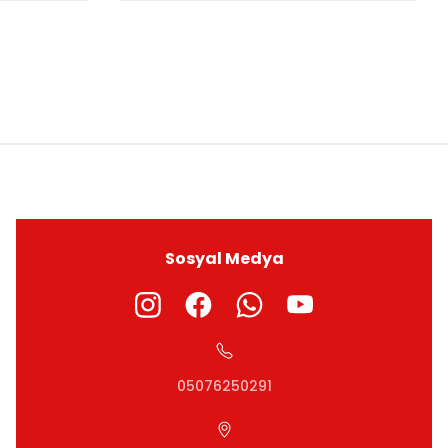
ıza iletebilirsiniz.
Sosyal Medya
05076250291