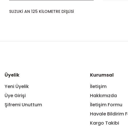
SUZUKİ AN 125 KİLOMETRE DİŞLİSİ
Bu ürünün fiyat bilgisi, resim, ürün açıklamalarında ve diğer ko
Görüş ve önerileriniz için teşekkür ederiz.
Ürün resmi kalitesiz, bozuk veya görüntülenemiyor.
Ürün açıklamasında eksik bilgiler bulunuyor.
Ürün bilgilerinde hatalar bulunuyor.
Üyelik
Kurumsal
Ürün fiyatı diğer sitelerden daha pahalı.
Yeni Üyelik
İletişim
Bu ürüne benzer farklı alternatifler olmalı.
Üye Girişi
Hakkımızda
Şifremi Unuttum
İletişim Formu
Havale Bildirim 
Kargo Takibi