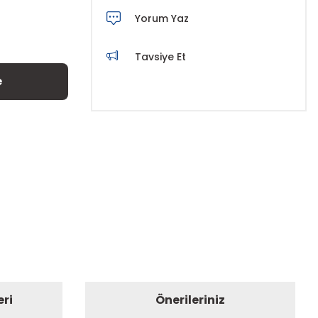
Yorum Yaz
Tavsiye Et
e
eri
Önerileriniz