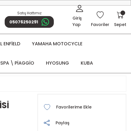
Satış Hattımız
Giriş
05076250291
Yap
Favoriler
Sepet
 ENFİELD
YAMAHA MOTOCYCLE
SPA \ PİAGGİO
HYOSUNG
KUBA
İSİ
Paylaş