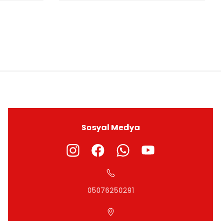
ıza iletebilirsiniz.
Sosyal Medya
05076250291