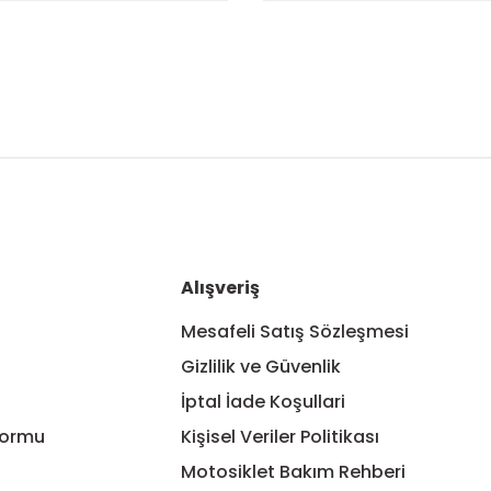
nularda yetersiz gördüğünüz noktaları öneri formunu kullanarak tarafım
Bu ürüne ilk yorumu siz yapın!
Yorum Yaz
Alışveriş
Mesafeli Satış Sözleşmesi
Gizlilik ve Güvenlik
İptal İade Koşullari
Formu
Kişisel Veriler Politikası
Motosiklet Bakım Rehberi