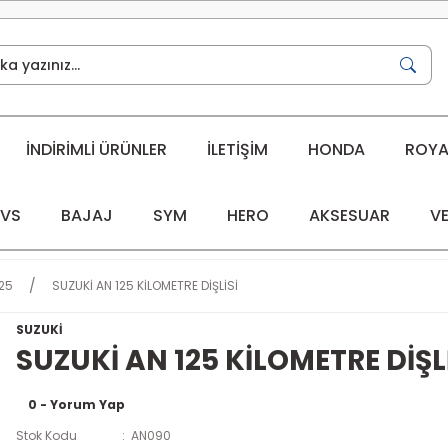
İNDİRİMLİ ÜRÜNLER
İLETİŞİM
HONDA
ROYAL
VS
BAJAJ
SYM
HERO
AKSESUAR
VE
25
SUZUKİ AN 125 KİLOMETRE DİŞLİSİ
SUZUKİ
SUZUKİ AN 125 KİLOMETRE DİŞL
0 - Yorum Yap
Stok Kodu
AN090