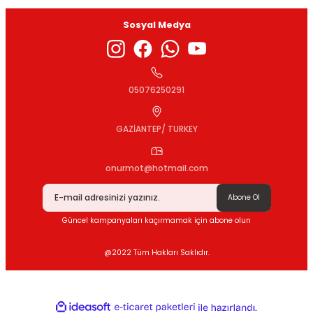
Sosyal Medya
Gönder
05076250291
GAZİANTEP/ TURKEY
onurmot@hotmail.com
Abone Ol
Güncel kampanyaları kaçırmamak için abone olun
@2022 Tüm Hakları Saklıdır.
ideasoft
ile
e-