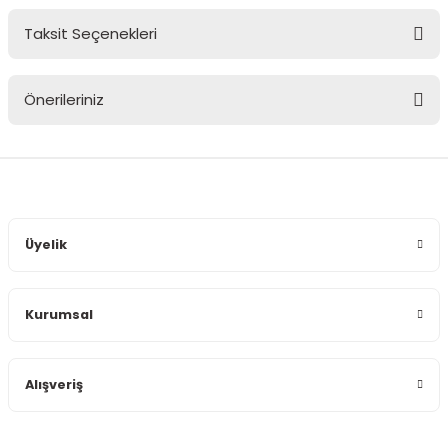
Taksit Seçenekleri
Bu ürüne ilk yorumu siz yapın!
Önerileriniz
Yorum Yaz
Bu ürünün fiyat bilgisi, resim, ürün açıklamalarında ve diğer
konularda yetersiz gördüğünüz noktaları öneri formunu
kullanarak tarafımıza iletebilirsiniz.
Görüş ve önerileriniz için teşekkür ederiz.
Üyelik
Ürün resmi kalitesiz, bozuk veya görüntülenemiyor.
Ürün açıklamasında eksik bilgiler bulunuyor.
Kurumsal
Ürün bilgilerinde hatalar bulunuyor.
Ürün fiyatı diğer sitelerden daha pahalı.
Bu ürüne benzer farklı alternatifler olmalı.
Alışveriş