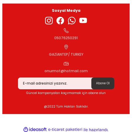
Sosyal Medya
Gönder
05076250291
GAZİANTEP/ TURKEY
onurmot@hotmail.com
Abone Ol
Güncel kampanyaları kaçırmamak için abone olun
@2022 Tüm Hakları Saklıdır.
ideasoft
ile
e-