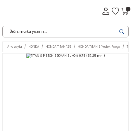
Anasayfa
HONDA
HONDA TİTAN 125
HONDA TİTAN S Yedek Parça
Tİ