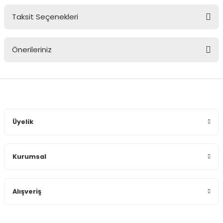
Taksit Seçenekleri
Bu ürüne ilk yorumu siz yapın!
Önerileriniz
Yorum Yaz
Bu ürünün fiyat bilgisi, resim, ürün açıklamalarında ve diğer
konularda yetersiz gördüğünüz noktaları öneri formunu
kullanarak tarafımıza iletebilirsiniz.
Görüş ve önerileriniz için teşekkür ederiz.
Üyelik
Ürün resmi kalitesiz, bozuk veya görüntülenemiyor.
Ürün açıklamasında eksik bilgiler bulunuyor.
Kurumsal
Ürün bilgilerinde hatalar bulunuyor.
Ürün fiyatı diğer sitelerden daha pahalı.
Bu ürüne benzer farklı alternatifler olmalı.
Alışveriş