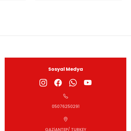
ıza iletebilirsiniz.
Sosyal Medya
05076250291
GAZİANTEP/ TURKEY