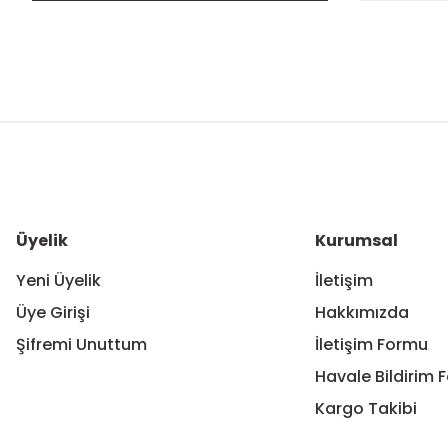
Bu ürünün fiyat bilgisi, resim, ürün açıklamalarında ve diğer ko
Görüş ve önerileriniz için teşekkür ederiz.
Ürün resmi kalitesiz, bozuk veya görüntülenemiyor.
Ürün açıklamasında eksik bilgiler bulunuyor.
Ürün bilgilerinde hatalar bulunuyor.
Üyelik
Kurumsal
Ürün fiyatı diğer sitelerden daha pahalı.
Yeni Üyelik
İletişim
Bu ürüne benzer farklı alternatifler olmalı.
Üye Girişi
Hakkımızda
Şifremi Unuttum
İletişim Formu
Havale Bildirim 
Kargo Takibi