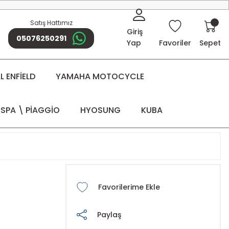
Satış Hattımız
Giriş
05076250291
Yap
Favoriler
Sepet
 ENFİELD
YAMAHA MOTOCYCLE
SPA \ PİAGGİO
HYOSUNG
KUBA
Paylaş