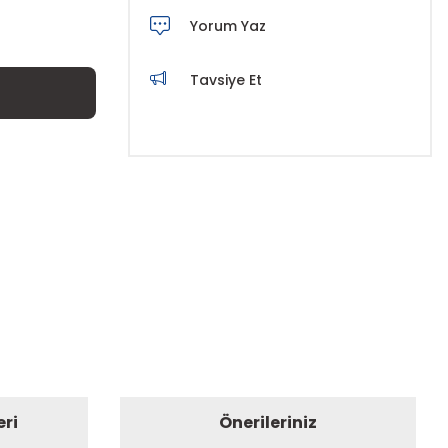
Yorum Yaz
Tavsiye Et
eri
Önerileriniz