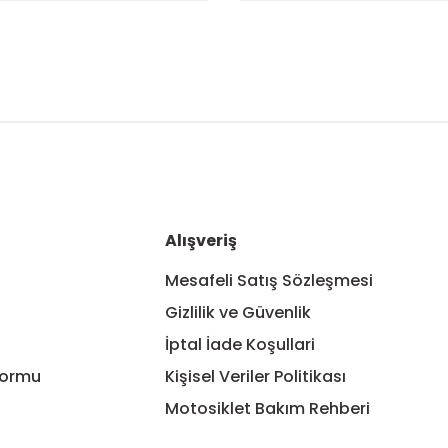
nularda yetersiz gördüğünüz noktaları öneri formunu kullanarak tarafım
Bu ürüne ilk yorumu siz yapın!
Yorum Yaz
Alışveriş
Mesafeli Satış Sözleşmesi
Gizlilik ve Güvenlik
İptal İade Koşullari
Formu
Kişisel Veriler Politikası
Motosiklet Bakım Rehberi
Gönder