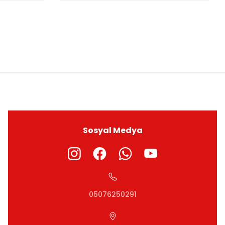
ıza iletebilirsiniz.
Sosyal Medya
05076250291