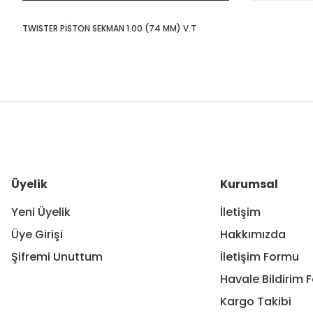
TWISTER PİSTON SEKMAN 1.00 (74 MM) V.T
Bu ürünün fiyat bilgisi, resim, ürün açıklamalarında ve diğer ko
Görüş ve önerileriniz için teşekkür ederiz.
Ürün resmi kalitesiz, bozuk veya görüntülenemiyor.
Ürün açıklamasında eksik bilgiler bulunuyor.
Ürün bilgilerinde hatalar bulunuyor.
Üyelik
Kurumsal
Ürün fiyatı diğer sitelerden daha pahalı.
Yeni Üyelik
İletişim
Bu ürüne benzer farklı alternatifler olmalı.
Üye Girişi
Hakkımızda
Şifremi Unuttum
İletişim Formu
Havale Bildirim 
Kargo Takibi