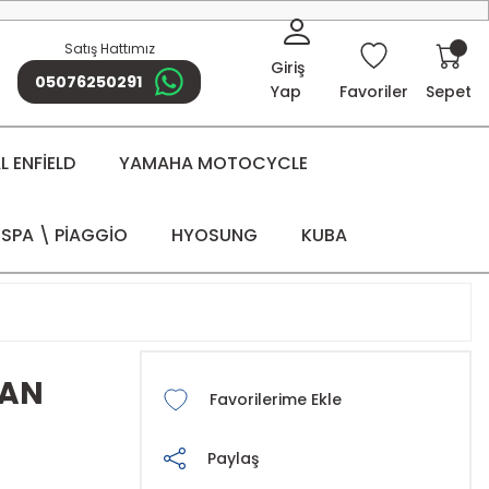
Satış Hattımız
Giriş
05076250291
Yap
Favoriler
Sepet
 ENFİELD
YAMAHA MOTOCYCLE
SPA \ PİAGGİO
HYOSUNG
KUBA
MAN
Paylaş