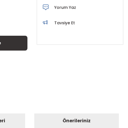
Yorum Yaz
Tavsiye Et
e
eri
Önerileriniz