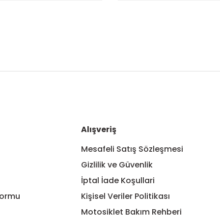
nularda yetersiz gördüğünüz noktaları öneri formunu kullanarak tarafım
Bu ürüne ilk yorumu siz yapın!
Yorum Yaz
Alışveriş
Mesafeli Satış Sözleşmesi
Gizlilik ve Güvenlik
İptal İade Koşullari
Formu
Kişisel Veriler Politikası
Motosiklet Bakım Rehberi