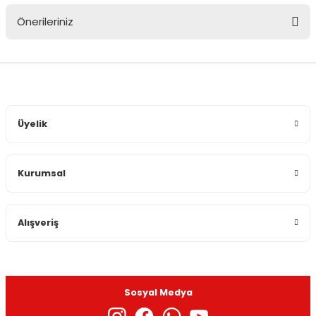
Önerileriniz
Yorum Yaz
Bu ürünün fiyat bilgisi, resim, ürün açıklamalarında ve diğer
konularda yetersiz gördüğünüz noktaları öneri formunu
kullanarak tarafımıza iletebilirsiniz.
Görüş ve önerileriniz için teşekkür ederiz.
Üyelik
Ürün resmi kalitesiz, bozuk veya görüntülenemiyor.
Ürün açıklamasında eksik bilgiler bulunuyor.
Kurumsal
Ürün bilgilerinde hatalar bulunuyor.
Ürün fiyatı diğer sitelerden daha pahalı.
Bu ürüne benzer farklı alternatifler olmalı.
Alışveriş
Sosyal Medya
Gönder