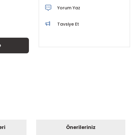
Yorum Yaz
Tavsiye Et
e
eri
Önerileriniz