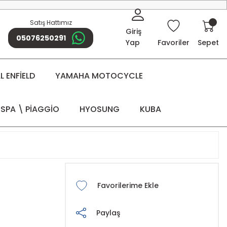
Satış Hattımız
Giriş
05076250291
Yap
Favoriler
Sepet
 ENFİELD
YAMAHA MOTOCYCLE
SPA \ PİAGGİO
HYOSUNG
KUBA
Paylaş