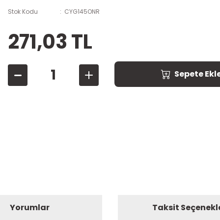
Stok Kodu
CYG145ONR
271,03 TL
Sepete Ekl
Yorumlar
Taksit Seçenekl