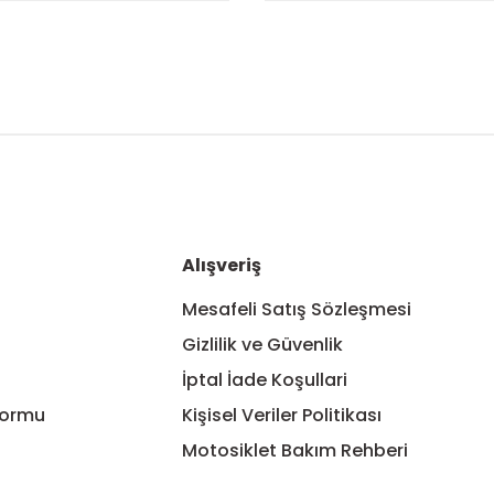
nularda yetersiz gördüğünüz noktaları öneri formunu kullanarak tarafım
Bu ürüne ilk yorumu siz yapın!
Yorum Yaz
Alışveriş
Mesafeli Satış Sözleşmesi
Gizlilik ve Güvenlik
İptal İade Koşullari
Formu
Kişisel Veriler Politikası
Motosiklet Bakım Rehberi
Gönder