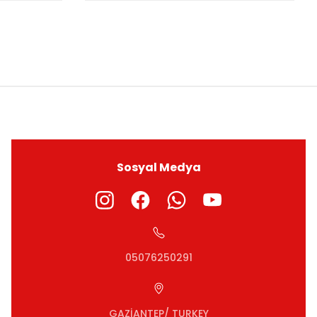
ıza iletebilirsiniz.
Sosyal Medya
05076250291
GAZİANTEP/ TURKEY