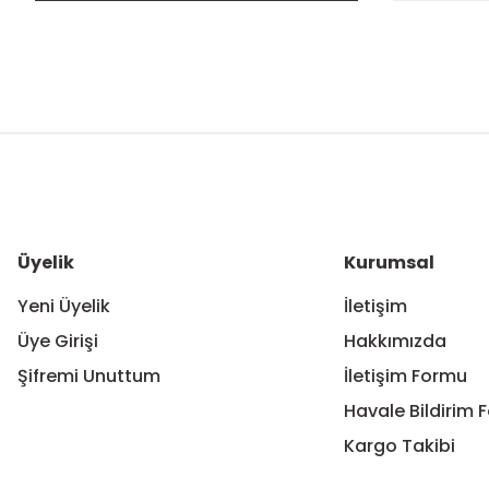
Bu ürünün fiyat bilgisi, resim, ürün açıklamalarında ve diğer ko
Görüş ve önerileriniz için teşekkür ederiz.
Ürün resmi kalitesiz, bozuk veya görüntülenemiyor.
Ürün açıklamasında eksik bilgiler bulunuyor.
Ürün bilgilerinde hatalar bulunuyor.
Üyelik
Kurumsal
Ürün fiyatı diğer sitelerden daha pahalı.
Yeni Üyelik
İletişim
Bu ürüne benzer farklı alternatifler olmalı.
Üye Girişi
Hakkımızda
Şifremi Unuttum
İletişim Formu
Havale Bildirim 
Kargo Takibi