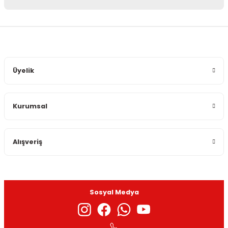
Yorum Yaz
Bu ürünün fiyat bilgisi, resim, ürün açıklamalarında ve diğer
konularda yetersiz gördüğünüz noktaları öneri formunu
kullanarak tarafımıza iletebilirsiniz.
Görüş ve önerileriniz için teşekkür ederiz.
Üyelik
Ürün resmi kalitesiz, bozuk veya görüntülenemiyor.
Ürün açıklamasında eksik bilgiler bulunuyor.
Kurumsal
Ürün bilgilerinde hatalar bulunuyor.
Ürün fiyatı diğer sitelerden daha pahalı.
Bu ürüne benzer farklı alternatifler olmalı.
Alışveriş
Sosyal Medya
Gönder