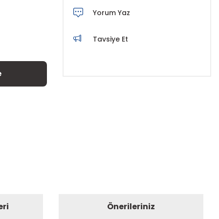
Yorum Yaz
Tavsiye Et
e
eri
Önerileriniz