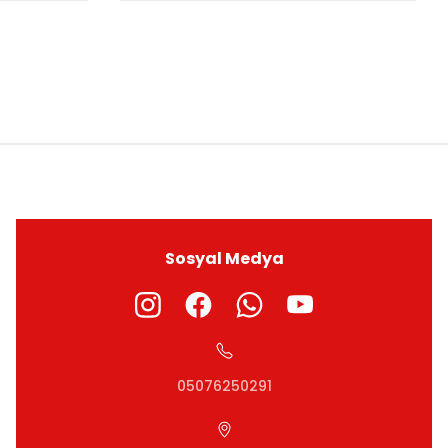
ıza iletebilirsiniz.
Sosyal Medya
05076250291