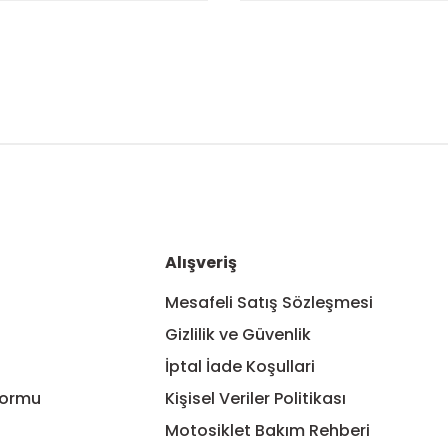
nularda yetersiz gördüğünüz noktaları öneri formunu kullanarak tarafım
Bu ürüne ilk yorumu siz yapın!
Yorum Yaz
Alışveriş
Mesafeli Satış Sözleşmesi
Gizlilik ve Güvenlik
İptal İade Koşullari
Formu
Kişisel Veriler Politikası
Motosiklet Bakım Rehberi