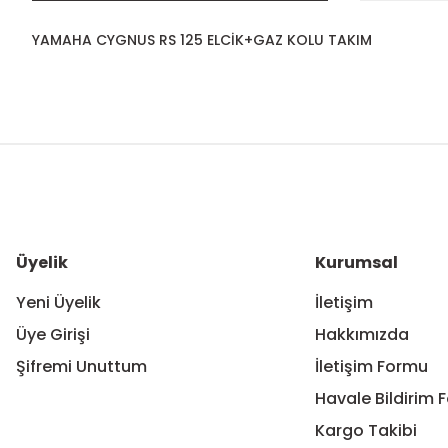
YAMAHA CYGNUS RS 125 ELCİK+GAZ KOLU TAKIM
Bu ürünün fiyat bilgisi, resim, ürün açıklamalarında ve diğer ko
Görüş ve önerileriniz için teşekkür ederiz.
Ürün resmi kalitesiz, bozuk veya görüntülenemiyor.
Ürün açıklamasında eksik bilgiler bulunuyor.
Ürün bilgilerinde hatalar bulunuyor.
Üyelik
Kurumsal
Ürün fiyatı diğer sitelerden daha pahalı.
Yeni Üyelik
İletişim
Bu ürüne benzer farklı alternatifler olmalı.
Üye Girişi
Hakkımızda
Şifremi Unuttum
İletişim Formu
Havale Bildirim 
Kargo Takibi