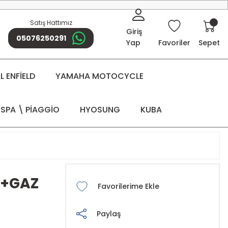
Satış Hattımız
Giriş
05076250291
Yap
Favoriler
Sepet
 ENFİELD
YAMAHA MOTOCYCLE
SPA \ PİAGGİO
HYOSUNG
KUBA
K+GAZ
Paylaş