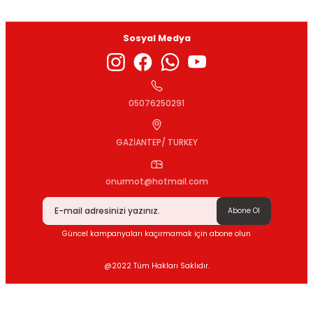
Sosyal Medya
Gönder
05076250291
GAZİANTEP/ TURKEY
onurmot@hotmail.com
Abone Ol
Güncel kampanyaları kaçırmamak için abone olun
@2022 Tüm Hakları Saklıdır.