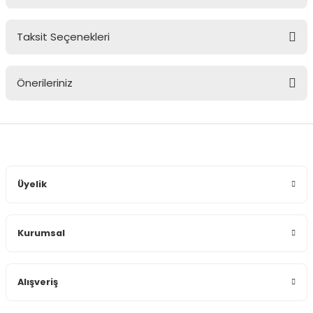
Taksit Seçenekleri
Bu ürüne ilk yorumu siz yapın!
Önerileriniz
Yorum Yaz
Bu ürünün fiyat bilgisi, resim, ürün açıklamalarında ve diğer
konularda yetersiz gördüğünüz noktaları öneri formunu
kullanarak tarafımıza iletebilirsiniz.
Görüş ve önerileriniz için teşekkür ederiz.
Üyelik
Ürün resmi kalitesiz, bozuk veya görüntülenemiyor.
Ürün açıklamasında eksik bilgiler bulunuyor.
Kurumsal
Ürün bilgilerinde hatalar bulunuyor.
Ürün fiyatı diğer sitelerden daha pahalı.
Bu ürüne benzer farklı alternatifler olmalı.
Alışveriş