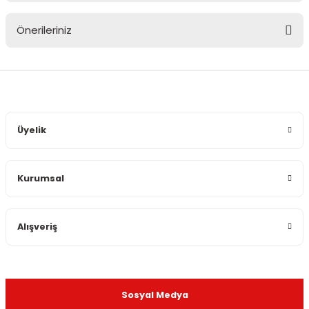
Önerileriniz
Yorum Yaz
Bu ürünün fiyat bilgisi, resim, ürün açıklamalarında ve diğer
konularda yetersiz gördüğünüz noktaları öneri formunu
kullanarak tarafımıza iletebilirsiniz.
Görüş ve önerileriniz için teşekkür ederiz.
Üyelik
Ürün resmi kalitesiz, bozuk veya görüntülenemiyor.
Ürün açıklamasında eksik bilgiler bulunuyor.
Kurumsal
Ürün bilgilerinde hatalar bulunuyor.
Ürün fiyatı diğer sitelerden daha pahalı.
Bu ürüne benzer farklı alternatifler olmalı.
Alışveriş
Sosyal Medya