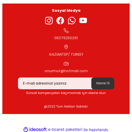
Sosyal Medya
Gönder
05076250291
GAZİANTEP/ TURKEY
onurmot@hotmail.com
Abone Ol
Güncel kampanyaları kaçırmamak için abone olun
@2022 Tüm Hakları Saklıdır.
ideasoft
ile
e-