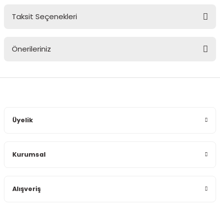
Taksit Seçenekleri
Bu ürüne ilk yorumu siz yapın!
Önerileriniz
Yorum Yaz
Bu ürünün fiyat bilgisi, resim, ürün açıklamalarında ve diğer
konularda yetersiz gördüğünüz noktaları öneri formunu
kullanarak tarafımıza iletebilirsiniz.
Görüş ve önerileriniz için teşekkür ederiz.
Üyelik
Ürün resmi kalitesiz, bozuk veya görüntülenemiyor.
Ürün açıklamasında eksik bilgiler bulunuyor.
Kurumsal
Ürün bilgilerinde hatalar bulunuyor.
Ürün fiyatı diğer sitelerden daha pahalı.
Bu ürüne benzer farklı alternatifler olmalı.
Alışveriş