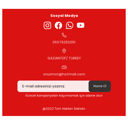
Sosyal Medya
Gönder
05076250291
GAZİANTEP/ TURKEY
onurmot@hotmail.com
Abone Ol
Güncel kampanyaları kaçırmamak için abone olun
@2022 Tüm Hakları Saklıdır.