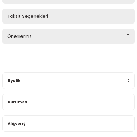
Taksit Seçenekleri
Bu ürüne ilk yorumu siz yapın!
Önerileriniz
Yorum Yaz
Bu ürünün fiyat bilgisi, resim, ürün açıklamalarında ve diğer
konularda yetersiz gördüğünüz noktaları öneri formunu
kullanarak tarafımıza iletebilirsiniz.
Görüş ve önerileriniz için teşekkür ederiz.
Üyelik
Ürün resmi kalitesiz, bozuk veya görüntülenemiyor.
Ürün açıklamasında eksik bilgiler bulunuyor.
Kurumsal
Ürün bilgilerinde hatalar bulunuyor.
Ürün fiyatı diğer sitelerden daha pahalı.
Bu ürüne benzer farklı alternatifler olmalı.
Alışveriş