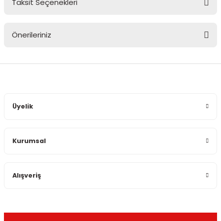
Taksit Seçenekleri
Bu ürüne ilk yorumu siz yapın!
Önerileriniz
Yorum Yaz
Bu ürünün fiyat bilgisi, resim, ürün açıklamalarında ve diğer
konularda yetersiz gördüğünüz noktaları öneri formunu
kullanarak tarafımıza iletebilirsiniz.
Görüş ve önerileriniz için teşekkür ederiz.
Üyelik
Ürün resmi kalitesiz, bozuk veya görüntülenemiyor.
Ürün açıklamasında eksik bilgiler bulunuyor.
Kurumsal
Ürün bilgilerinde hatalar bulunuyor.
Ürün fiyatı diğer sitelerden daha pahalı.
Bu ürüne benzer farklı alternatifler olmalı.
Alışveriş