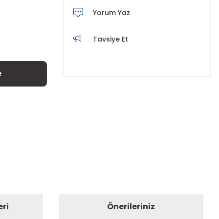
Yorum Yaz
Tavsiye Et
e
eri
Önerileriniz