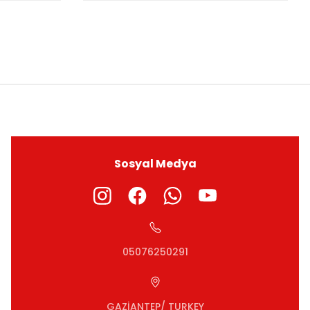
ıza iletebilirsiniz.
Sosyal Medya
05076250291
GAZİANTEP/ TURKEY