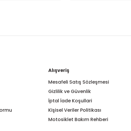
nularda yetersiz gördüğünüz noktaları öneri formunu kullanarak tarafım
Bu ürüne ilk yorumu siz yapın!
Yorum Yaz
Alışveriş
Mesafeli Satış Sözleşmesi
Gizlilik ve Güvenlik
İptal İade Koşullari
Formu
Kişisel Veriler Politikası
Motosiklet Bakım Rehberi
Gönder