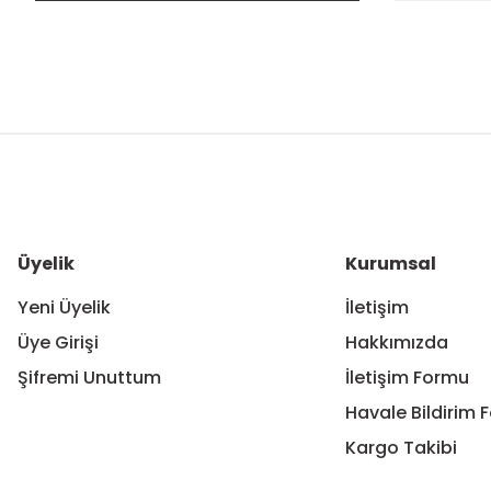
Bu ürünün fiyat bilgisi, resim, ürün açıklamalarında ve diğer ko
Görüş ve önerileriniz için teşekkür ederiz.
Ürün resmi kalitesiz, bozuk veya görüntülenemiyor.
Ürün açıklamasında eksik bilgiler bulunuyor.
Ürün bilgilerinde hatalar bulunuyor.
Üyelik
Kurumsal
Ürün fiyatı diğer sitelerden daha pahalı.
Yeni Üyelik
İletişim
Bu ürüne benzer farklı alternatifler olmalı.
Üye Girişi
Hakkımızda
Şifremi Unuttum
İletişim Formu
Havale Bildirim 
Kargo Takibi