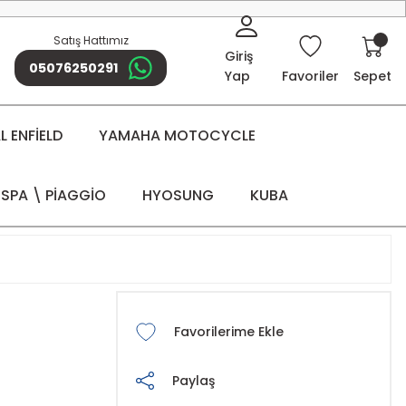
Satış Hattımız
Giriş
05076250291
Yap
Favoriler
Sepet
 ENFİELD
YAMAHA MOTOCYCLE
SPA \ PİAGGİO
HYOSUNG
KUBA
Paylaş