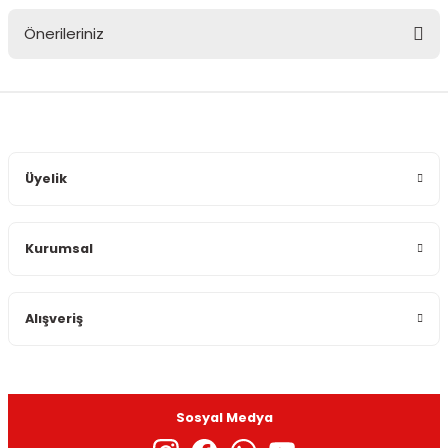
Önerileriniz
Yorum Yaz
Bu ürünün fiyat bilgisi, resim, ürün açıklamalarında ve diğer
konularda yetersiz gördüğünüz noktaları öneri formunu
kullanarak tarafımıza iletebilirsiniz.
Görüş ve önerileriniz için teşekkür ederiz.
Üyelik
Ürün resmi kalitesiz, bozuk veya görüntülenemiyor.
Ürün açıklamasında eksik bilgiler bulunuyor.
Kurumsal
Ürün bilgilerinde hatalar bulunuyor.
Ürün fiyatı diğer sitelerden daha pahalı.
Bu ürüne benzer farklı alternatifler olmalı.
Alışveriş
Sosyal Medya
Gönder