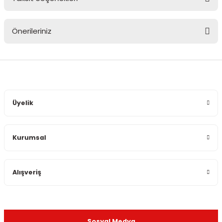
Bu ürüne ilk yorumu siz yapın!
Önerileriniz
Yorum Yaz
Bu ürünün fiyat bilgisi, resim, ürün açıklamalarında ve diğer
konularda yetersiz gördüğünüz noktaları öneri formunu
kullanarak tarafımıza iletebilirsiniz.
Görüş ve önerileriniz için teşekkür ederiz.
Üyelik
Ürün resmi kalitesiz, bozuk veya görüntülenemiyor.
Ürün açıklamasında eksik bilgiler bulunuyor.
Kurumsal
Ürün bilgilerinde hatalar bulunuyor.
Ürün fiyatı diğer sitelerden daha pahalı.
Bu ürüne benzer farklı alternatifler olmalı.
Alışveriş
Sosyal Medya