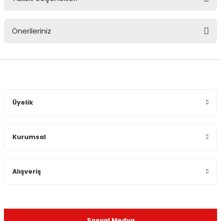
Bu ürüne ilk yorumu siz yapın!
Önerileriniz
Yorum Yaz
Bu ürünün fiyat bilgisi, resim, ürün açıklamalarında ve diğer
konularda yetersiz gördüğünüz noktaları öneri formunu
kullanarak tarafımıza iletebilirsiniz.
Görüş ve önerileriniz için teşekkür ederiz.
Üyelik
Ürün resmi kalitesiz, bozuk veya görüntülenemiyor.
Ürün açıklamasında eksik bilgiler bulunuyor.
Kurumsal
Ürün bilgilerinde hatalar bulunuyor.
Ürün fiyatı diğer sitelerden daha pahalı.
Bu ürüne benzer farklı alternatifler olmalı.
Alışveriş
Sosyal Medya