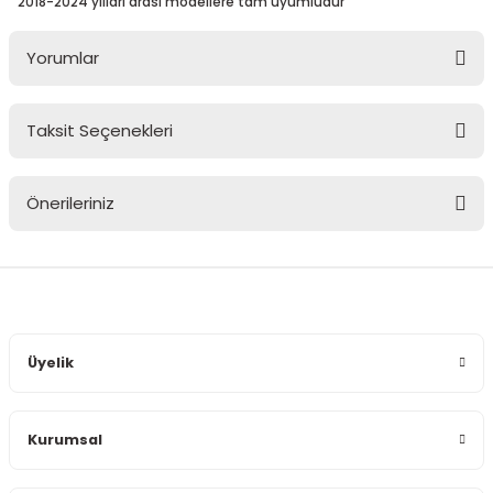
2018-2024 yılları arası modellere tam uyumludur
Yorumlar
Taksit Seçenekleri
Bu ürüne ilk yorumu siz yapın!
Önerileriniz
Yorum Yaz
Bu ürünün fiyat bilgisi, resim, ürün açıklamalarında ve diğer
konularda yetersiz gördüğünüz noktaları öneri formunu
kullanarak tarafımıza iletebilirsiniz.
Görüş ve önerileriniz için teşekkür ederiz.
Üyelik
Ürün resmi kalitesiz, bozuk veya görüntülenemiyor.
Ürün açıklamasında eksik bilgiler bulunuyor.
Kurumsal
Ürün bilgilerinde hatalar bulunuyor.
Ürün fiyatı diğer sitelerden daha pahalı.