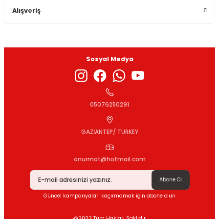
Bu ürüne benzer farklı alternatifler olmalı.
Alışveriş
Sosyal Medya
Gönder
05076250291
GAZİANTEP/ TURKEY
onurmot@hotmail.com
Abone Ol
Güncel kampanyaları kaçırmamak için abone olun
@2022 Tüm Hakları Saklıdır.