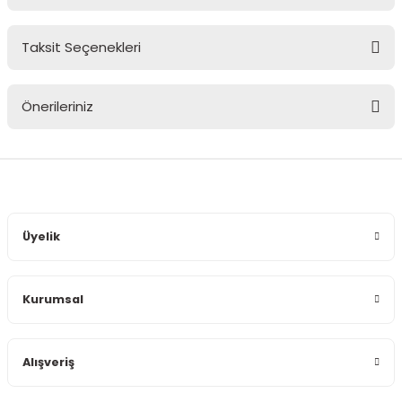
Taksit Seçenekleri
Bu ürüne ilk yorumu siz yapın!
Önerileriniz
Yorum Yaz
Bu ürünün fiyat bilgisi, resim, ürün açıklamalarında ve diğer
konularda yetersiz gördüğünüz noktaları öneri formunu
kullanarak tarafımıza iletebilirsiniz.
Görüş ve önerileriniz için teşekkür ederiz.
Üyelik
Ürün resmi kalitesiz, bozuk veya görüntülenemiyor.
Ürün açıklamasında eksik bilgiler bulunuyor.
Kurumsal
Ürün bilgilerinde hatalar bulunuyor.
Ürün fiyatı diğer sitelerden daha pahalı.
Bu ürüne benzer farklı alternatifler olmalı.
Alışveriş