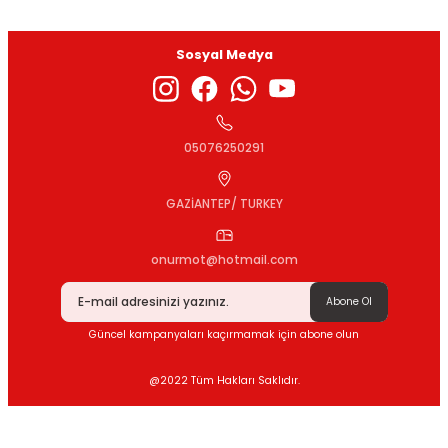
Sosyal Medya
Gönder
05076250291
GAZİANTEP/ TURKEY
onurmot@hotmail.com
Abone Ol
Güncel kampanyaları kaçırmamak için abone olun
@2022 Tüm Hakları Saklıdır.