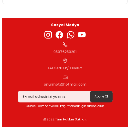
Sosyal Medya
05076250291
GAZİANTEP/ TURKEY
onurmot@hotmail.com
Abone Ol
Güncel kampanyaları kaçırmamak için abone olun
@2022 Tüm Hakları Saklıdır.