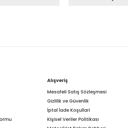
nularda yetersiz gördüğünüz noktaları öneri formunu kullanarak tarafım
Bu ürüne ilk yorumu siz yapın!
Yorum Yaz
Alışveriş
Mesafeli Satış Sözleşmesi
Gizlilik ve Güvenlik
İptal İade Koşullari
Formu
Kişisel Veriler Politikası