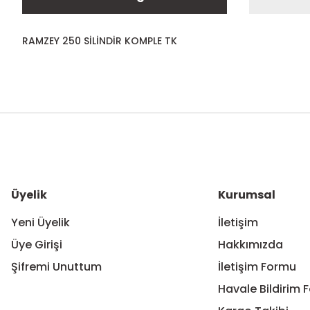
RAMZEY 250 SİLİNDİR KOMPLE TK
Bu ürünün fiyat bilgisi, resim, ürün açıklamalarında ve diğer ko
Görüş ve önerileriniz için teşekkür ederiz.
Ürün resmi kalitesiz, bozuk veya görüntülenemiyor.
Ürün açıklamasında eksik bilgiler bulunuyor.
Ürün bilgilerinde hatalar bulunuyor.
Üyelik
Kurumsal
Ürün fiyatı diğer sitelerden daha pahalı.
Yeni Üyelik
İletişim
Bu ürüne benzer farklı alternatifler olmalı.
Üye Girişi
Hakkımızda
Şifremi Unuttum
İletişim Formu
Havale Bildirim 