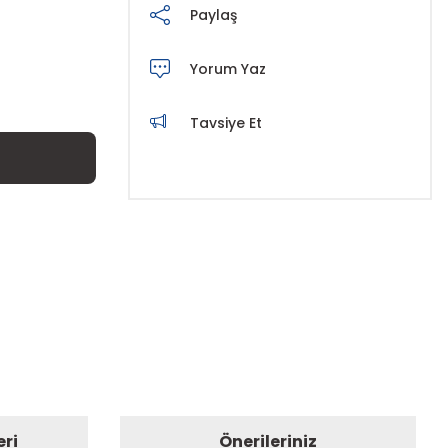
Paylaş
Yorum Yaz
Tavsiye Et
eri
Önerileriniz