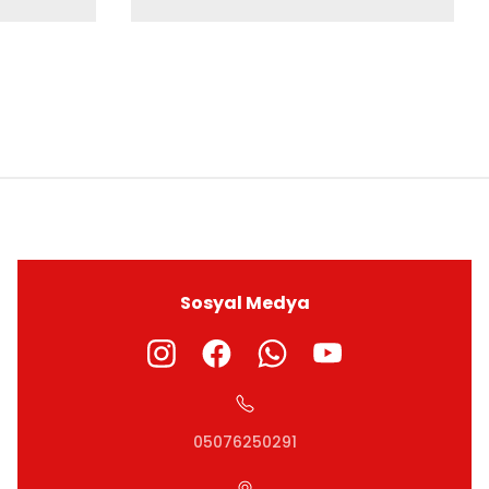
ıza iletebilirsiniz.
Sosyal Medya
05076250291