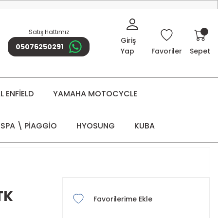
Satış Hattımız
Giriş
05076250291
Yap
Favoriler
Sepet
 ENFİELD
YAMAHA MOTOCYCLE
SPA \ PİAGGİO
HYOSUNG
KUBA
TK