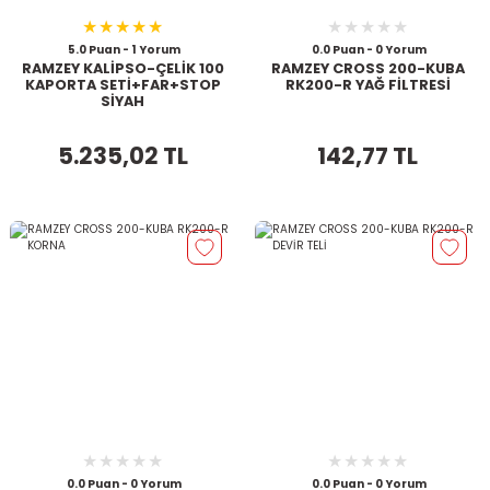
5.0 Puan - 1 Yorum
0.0 Puan - 0 Yorum
RAMZEY KALİPSO-ÇELİK 100
RAMZEY CROSS 200-KUBA
KAPORTA SETİ+FAR+STOP
RK200-R YAĞ FİLTRESİ
SİYAH
5.235,02 TL
142,77 TL
0.0 Puan - 0 Yorum
0.0 Puan - 0 Yorum