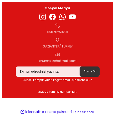
Sosyal Medya
05076250291
GAZİANTEP/ TURKEY
onurmot@hotmail.com
Abone Ol
Güncel kampanyaları kaçırmamak için abone olun
@2022 Tüm Hakları Saklıdır.
ideasoft
ile
e-