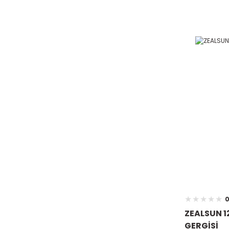
0
ZEALSUN 1
GERGİSİ