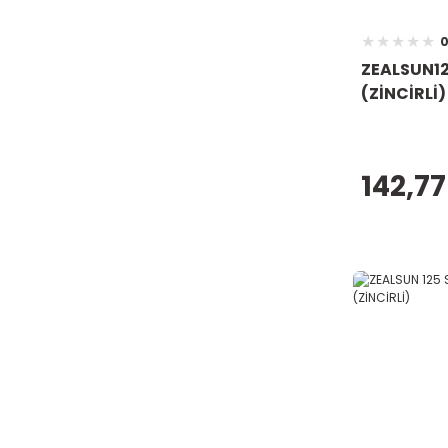
0
ZEALSUN1
(ZİNCİRLİ)
142,77