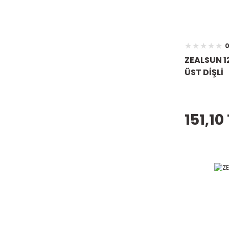
0
ZEALSUN 1
ÜST DİŞLİ
151,10