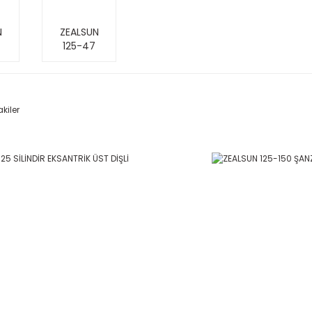
N
ZEALSUN
125-47
kiler