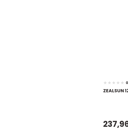
0
ZEALSUN 1
237,96