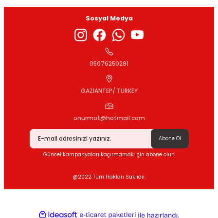
Sosyal Medya
Gönder
05076250291
GAZİANTEP/ TURKEY
onurmot@hotmail.com
Abone Ol
Güncel kampanyaları kaçırmamak için abone olun
@2022 Tüm Hakları Saklıdır.
ideasoft
ile
e-