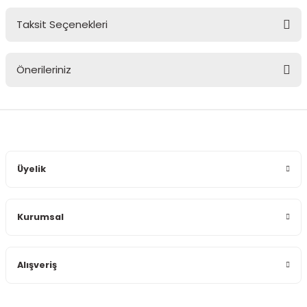
Taksit Seçenekleri
Bu ürüne ilk yorumu siz yapın!
Önerileriniz
Yorum Yaz
Bu ürünün fiyat bilgisi, resim, ürün açıklamalarında ve diğer
konularda yetersiz gördüğünüz noktaları öneri formunu
kullanarak tarafımıza iletebilirsiniz.
Görüş ve önerileriniz için teşekkür ederiz.
Üyelik
Ürün resmi kalitesiz, bozuk veya görüntülenemiyor.
Ürün açıklamasında eksik bilgiler bulunuyor.
Kurumsal
Ürün bilgilerinde hatalar bulunuyor.
Ürün fiyatı diğer sitelerden daha pahalı.
Bu ürüne benzer farklı alternatifler olmalı.
Alışveriş