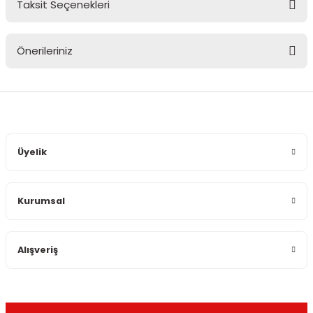
Taksit Seçenekleri
Bu ürüne ilk yorumu siz yapın!
Önerileriniz
Yorum Yaz
Bu ürünün fiyat bilgisi, resim, ürün açıklamalarında ve diğer
konularda yetersiz gördüğünüz noktaları öneri formunu
kullanarak tarafımıza iletebilirsiniz.
Görüş ve önerileriniz için teşekkür ederiz.
Üyelik
Ürün resmi kalitesiz, bozuk veya görüntülenemiyor.
Ürün açıklamasında eksik bilgiler bulunuyor.
Kurumsal
Ürün bilgilerinde hatalar bulunuyor.
Ürün fiyatı diğer sitelerden daha pahalı.
Bu ürüne benzer farklı alternatifler olmalı.
Alışveriş