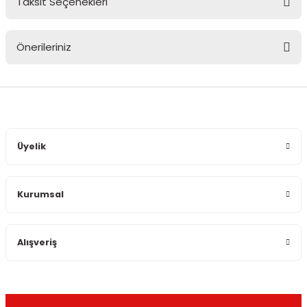
Taksit Seçenekleri
Bu ürüne ilk yorumu siz yapın!
Önerileriniz
Yorum Yaz
Bu ürünün fiyat bilgisi, resim, ürün açıklamalarında ve diğer
konularda yetersiz gördüğünüz noktaları öneri formunu
kullanarak tarafımıza iletebilirsiniz.
Görüş ve önerileriniz için teşekkür ederiz.
Üyelik
Ürün resmi kalitesiz, bozuk veya görüntülenemiyor.
Ürün açıklamasında eksik bilgiler bulunuyor.
Kurumsal
Ürün bilgilerinde hatalar bulunuyor.
Ürün fiyatı diğer sitelerden daha pahalı.
Bu ürüne benzer farklı alternatifler olmalı.
Alışveriş