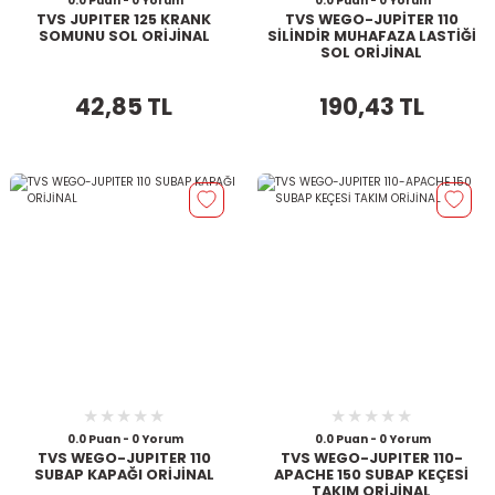
0.0 Puan - 0 Yorum
0.0 Puan - 0 Yorum
TVS JUPITER 125 KRANK
TVS WEGO-JUPİTER 110
SOMUNU SOL ORİJİNAL
SİLİNDİR MUHAFAZA LASTİĞİ
SOL ORİJİNAL
42,85 TL
190,43 TL
0.0 Puan - 0 Yorum
0.0 Puan - 0 Yorum
TVS WEGO-JUPITER 110
TVS WEGO-JUPITER 110-
SUBAP KAPAĞI ORİJİNAL
APACHE 150 SUBAP KEÇESİ
TAKIM ORİJİNAL