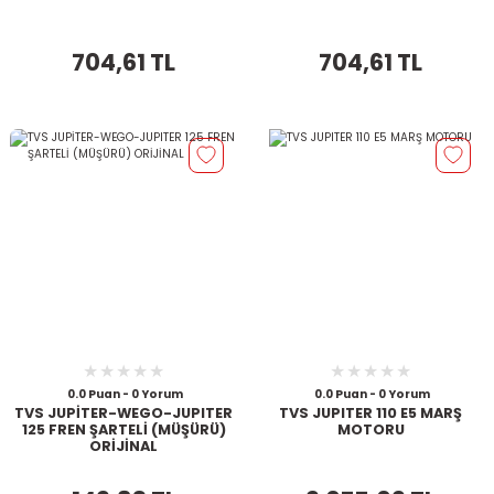
704,61 TL
704,61 TL
0.0 Puan - 0 Yorum
0.0 Puan - 0 Yorum
TVS JUPİTER-WEGO-JUPITER
TVS JUPITER 110 E5 MARŞ
125 FREN ŞARTELİ (MÜŞÜRÜ)
MOTORU
ORİJİNAL