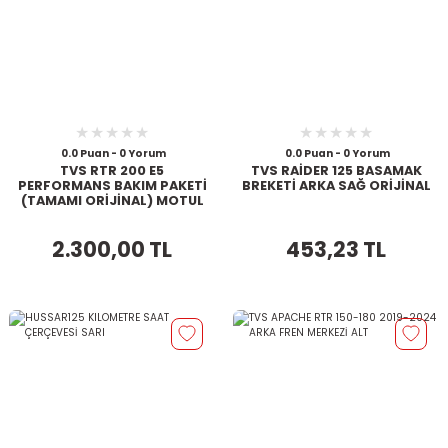
0.0 Puan - 0 Yorum
0.0 Puan - 0 Yorum
TVS RTR 200 E5
TVS RAİDER 125 BASAMAK
PERFORMANS BAKIM PAKETİ
BREKETİ ARKA SAĞ ORİJİNAL
(TAMAMI ORİJİNAL) MOTUL
10*40 7100
2.300,00 TL
453,23 TL