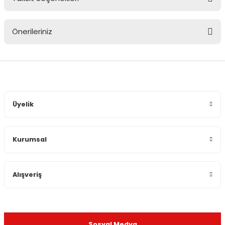
Bu ürüne ilk yorumu siz yapın!
Önerileriniz
Yorum Yaz
Bu ürünün fiyat bilgisi, resim, ürün açıklamalarında ve diğer
konularda yetersiz gördüğünüz noktaları öneri formunu
kullanarak tarafımıza iletebilirsiniz.
Görüş ve önerileriniz için teşekkür ederiz.
Üyelik
Ürün resmi kalitesiz, bozuk veya görüntülenemiyor.
Ürün açıklamasında eksik bilgiler bulunuyor.
Kurumsal
Ürün bilgilerinde hatalar bulunuyor.
Ürün fiyatı diğer sitelerden daha pahalı.
Bu ürüne benzer farklı alternatifler olmalı.
Alışveriş
Sosyal Medya