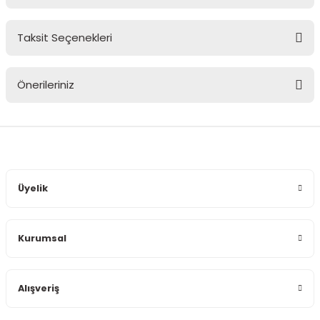
Taksit Seçenekleri
Bu ürüne ilk yorumu siz yapın!
Önerileriniz
Yorum Yaz
Bu ürünün fiyat bilgisi, resim, ürün açıklamalarında ve diğer
konularda yetersiz gördüğünüz noktaları öneri formunu
kullanarak tarafımıza iletebilirsiniz.
Görüş ve önerileriniz için teşekkür ederiz.
Üyelik
Ürün resmi kalitesiz, bozuk veya görüntülenemiyor.
Ürün açıklamasında eksik bilgiler bulunuyor.
Kurumsal
Ürün bilgilerinde hatalar bulunuyor.
Ürün fiyatı diğer sitelerden daha pahalı.
Bu ürüne benzer farklı alternatifler olmalı.
Alışveriş