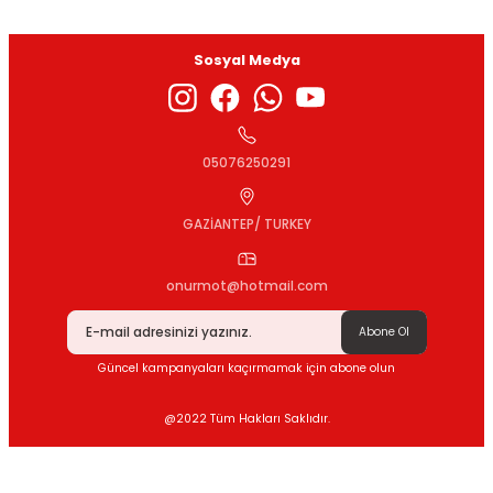
Sosyal Medya
Gönder
05076250291
GAZİANTEP/ TURKEY
onurmot@hotmail.com
Abone Ol
Güncel kampanyaları kaçırmamak için abone olun
@2022 Tüm Hakları Saklıdır.