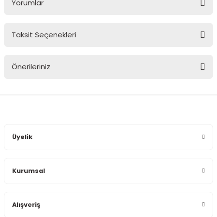
Yorumlar
Taksit Seçenekleri
Bu ürüne ilk yorumu siz yapın!
Önerileriniz
Yorum Yaz
Bu ürünün fiyat bilgisi, resim, ürün açıklamalarında ve diğer
konularda yetersiz gördüğünüz noktaları öneri formunu
kullanarak tarafımıza iletebilirsiniz.
Görüş ve önerileriniz için teşekkür ederiz.
Üyelik
Ürün resmi kalitesiz, bozuk veya görüntülenemiyor.
Ürün açıklamasında eksik bilgiler bulunuyor.
Kurumsal
Ürün bilgilerinde hatalar bulunuyor.
Ürün fiyatı diğer sitelerden daha pahalı.
Bu ürüne benzer farklı alternatifler olmalı.
Alışveriş