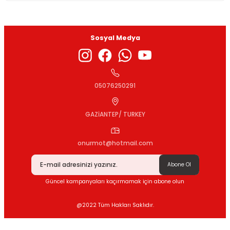
Sosyal Medya
Gönder
05076250291
GAZİANTEP/ TURKEY
onurmot@hotmail.com
Abone Ol
Güncel kampanyaları kaçırmamak için abone olun
@2022 Tüm Hakları Saklıdır.