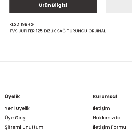
Ürün Bilgisi
KL221199HG
TVS JUPİTER 125 DİZLİK SAĞ TURUNCU ORJİNAL
Bu ürünün fiyat bilgisi, resim, ürün açıklamalarında ve diğer ko
Görüş ve önerileriniz için teşekkür ederiz.
Ürün resmi kalitesiz, bozuk veya görüntülenemiyor.
Ürün açıklamasında eksik bilgiler bulunuyor.
Ürün bilgilerinde hatalar bulunuyor.
Üyelik
Kurumsal
Ürün fiyatı diğer sitelerden daha pahalı.
Yeni Üyelik
İletişim
Bu ürüne benzer farklı alternatifler olmalı.
Üye Girişi
Hakkımızda
Şifremi Unuttum
İletişim Formu