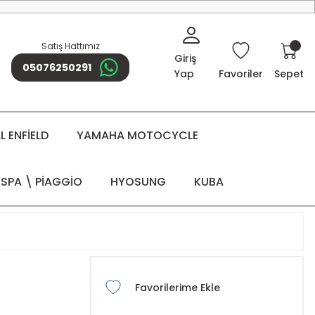
Satış Hattımız
Giriş
05076250291
Yap
Favoriler
Sepet
 ENFİELD
YAMAHA MOTOCYCLE
SPA \ PİAGGİO
HYOSUNG
KUBA