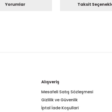
Yorumlar
Taksit Seçenekl
nularda yetersiz gördüğünüz noktaları öneri formunu kullanarak tarafım
Bu ürüne ilk yorumu siz yapın!
Yorum Yaz
Alışveriş
Mesafeli Satış Sözleşmesi
Gizlilik ve Güvenlik
İptal İade Koşullari