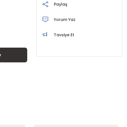
Paylaş
Yorum Yaz
Tavsiye Et
e