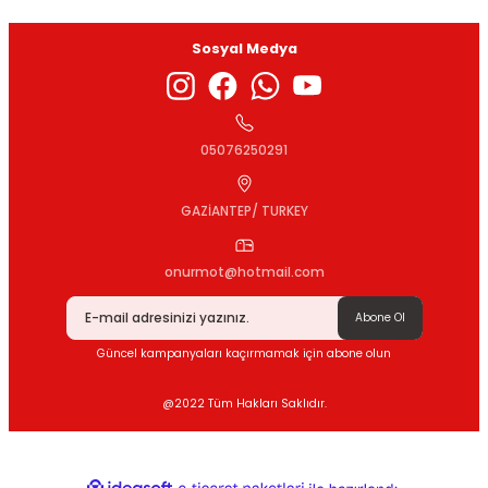
Sosyal Medya
Gönder
05076250291
GAZİANTEP/ TURKEY
onurmot@hotmail.com
Abone Ol
Güncel kampanyaları kaçırmamak için abone olun
@2022 Tüm Hakları Saklıdır.
ideasoft
ile