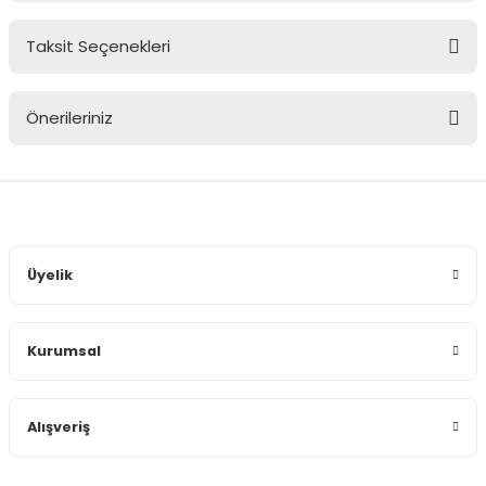
Taksit Seçenekleri
Bu ürüne ilk yorumu siz yapın!
Önerileriniz
Yorum Yaz
Bu ürünün fiyat bilgisi, resim, ürün açıklamalarında ve diğer
konularda yetersiz gördüğünüz noktaları öneri formunu
kullanarak tarafımıza iletebilirsiniz.
Görüş ve önerileriniz için teşekkür ederiz.
Üyelik
Ürün resmi kalitesiz, bozuk veya görüntülenemiyor.
Ürün açıklamasında eksik bilgiler bulunuyor.
Kurumsal
Ürün bilgilerinde hatalar bulunuyor.
Ürün fiyatı diğer sitelerden daha pahalı.
Bu ürüne benzer farklı alternatifler olmalı.
Alışveriş