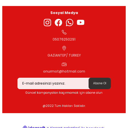
Sosyal Medya
Gönder
05076250291
GAZİANTEP/ TURKEY
onurmot@hotmail.com
Abone Ol
Güncel kampanyaları kaçırmamak için abone olun
@2022 Tüm Hakları Saklıdır.
ideasoft
ile