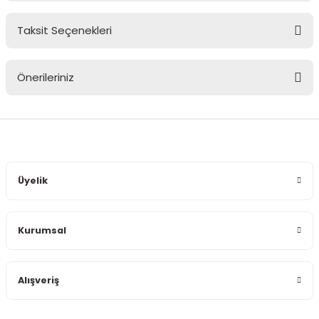
Taksit Seçenekleri
Bu ürüne ilk yorumu siz yapın!
Önerileriniz
Yorum Yaz
Bu ürünün fiyat bilgisi, resim, ürün açıklamalarında ve diğer
konularda yetersiz gördüğünüz noktaları öneri formunu
kullanarak tarafımıza iletebilirsiniz.
Görüş ve önerileriniz için teşekkür ederiz.
Üyelik
Ürün resmi kalitesiz, bozuk veya görüntülenemiyor.
Ürün açıklamasında eksik bilgiler bulunuyor.
Kurumsal
Ürün bilgilerinde hatalar bulunuyor.
Ürün fiyatı diğer sitelerden daha pahalı.
Bu ürüne benzer farklı alternatifler olmalı.
Alışveriş