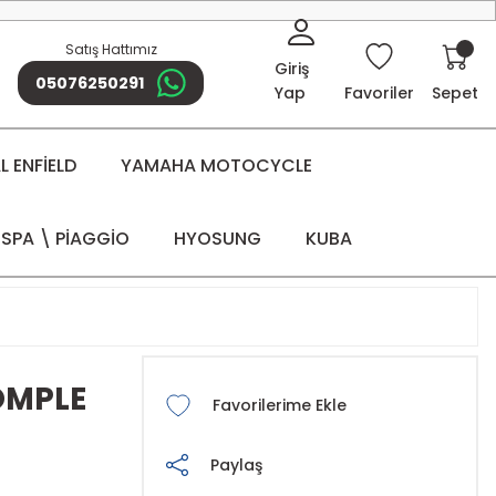
Satış Hattımız
Giriş
05076250291
Yap
Favoriler
Sepet
 ENFİELD
YAMAHA MOTOCYCLE
SPA \ PİAGGİO
HYOSUNG
KUBA
KOMPLE
Paylaş