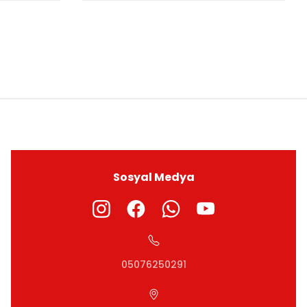
ıza iletebilirsiniz.
Sosyal Medya
05076250291