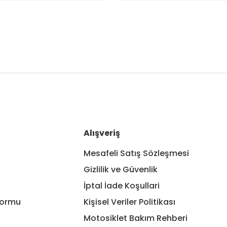
nularda yetersiz gördüğünüz noktaları öneri formunu kullanarak tarafım
Bu ürüne ilk yorumu siz yapın!
Yorum Yaz
Alışveriş
Mesafeli Satış Sözleşmesi
Gizlilik ve Güvenlik
İptal İade Koşullari
Formu
Kişisel Veriler Politikası
Motosiklet Bakım Rehberi