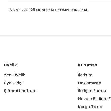
TVS NTORQ 125 SİLİNDİR SET KOMPLE ORİJİNAL
Bu ürünün fiyat bilgisi, resim, ürün açıklamalarında ve diğer ko
Görüş ve önerileriniz için teşekkür ederiz.
Ürün resmi kalitesiz, bozuk veya görüntülenemiyor.
Ürün açıklamasında eksik bilgiler bulunuyor.
Ürün bilgilerinde hatalar bulunuyor.
Üyelik
Kurumsal
Ürün fiyatı diğer sitelerden daha pahalı.
Yeni Üyelik
İletişim
Bu ürüne benzer farklı alternatifler olmalı.
Üye Girişi
Hakkımızda
Şifremi Unuttum
İletişim Formu
Havale Bildirim 
Kargo Takibi