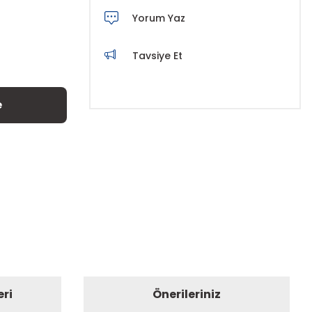
Yorum Yaz
Tavsiye Et
e
eri
Önerileriniz