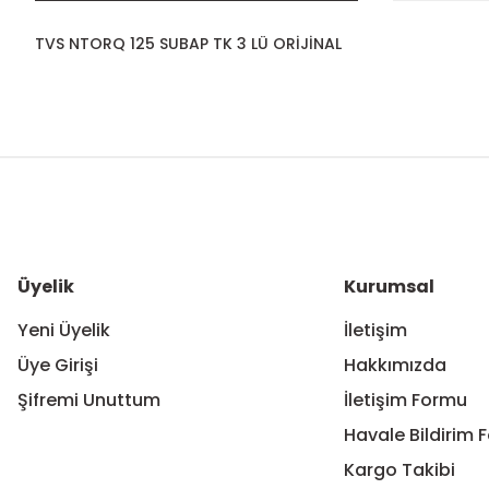
TVS NTORQ 125 SUBAP TK 3 LÜ ORİJİNAL
Bu ürünün fiyat bilgisi, resim, ürün açıklamalarında ve diğer ko
Görüş ve önerileriniz için teşekkür ederiz.
Ürün resmi kalitesiz, bozuk veya görüntülenemiyor.
Ürün açıklamasında eksik bilgiler bulunuyor.
Ürün bilgilerinde hatalar bulunuyor.
Üyelik
Kurumsal
Ürün fiyatı diğer sitelerden daha pahalı.
Yeni Üyelik
İletişim
Bu ürüne benzer farklı alternatifler olmalı.
Üye Girişi
Hakkımızda
Şifremi Unuttum
İletişim Formu
Havale Bildirim 
Kargo Takibi