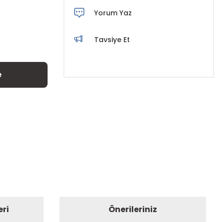
Yorum Yaz
Tavsiye Et
e
eri
Önerileriniz