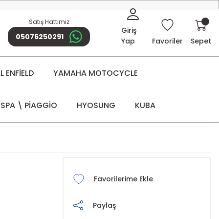
Satış Hattımız
Giriş
05076250291
Yap
Favoriler
Sepet
 ENFİELD
YAMAHA MOTOCYCLE
SPA \ PİAGGİO
HYOSUNG
KUBA
Paylaş