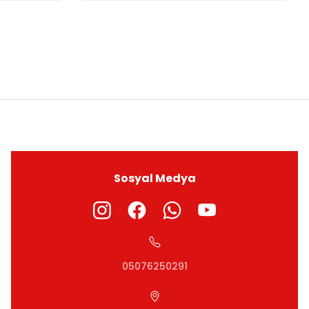
ıza iletebilirsiniz.
Sosyal Medya
05076250291