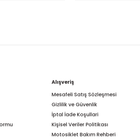
nularda yetersiz gördüğünüz noktaları öneri formunu kullanarak tarafım
Bu ürüne ilk yorumu siz yapın!
Yorum Yaz
Alışveriş
Mesafeli Satış Sözleşmesi
Gizlilik ve Güvenlik
İptal İade Koşullari
Formu
Kişisel Veriler Politikası
Motosiklet Bakım Rehberi