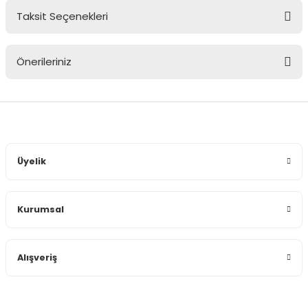
Taksit Seçenekleri
Bu ürüne ilk yorumu siz yapın!
Önerileriniz
Yorum Yaz
Bu ürünün fiyat bilgisi, resim, ürün açıklamalarında ve diğer
konularda yetersiz gördüğünüz noktaları öneri formunu
kullanarak tarafımıza iletebilirsiniz.
Görüş ve önerileriniz için teşekkür ederiz.
Üyelik
Ürün resmi kalitesiz, bozuk veya görüntülenemiyor.
Ürün açıklamasında eksik bilgiler bulunuyor.
Kurumsal
Ürün bilgilerinde hatalar bulunuyor.
Ürün fiyatı diğer sitelerden daha pahalı.
Bu ürüne benzer farklı alternatifler olmalı.
Alışveriş