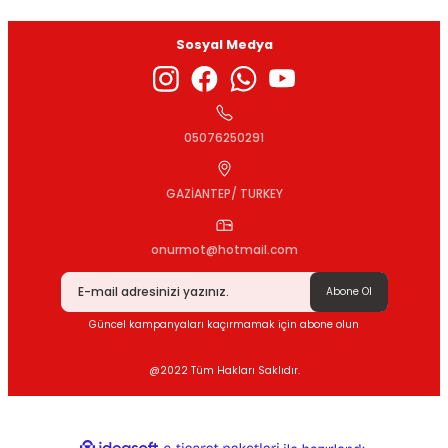
Sosyal Medya
Gönder
05076250291
GAZİANTEP/ TURKEY
onurmot@hotmail.com
Abone Ol
Güncel kampanyaları kaçırmamak için abone olun
@2022 Tüm Hakları Saklıdır.
ideasoft
ile