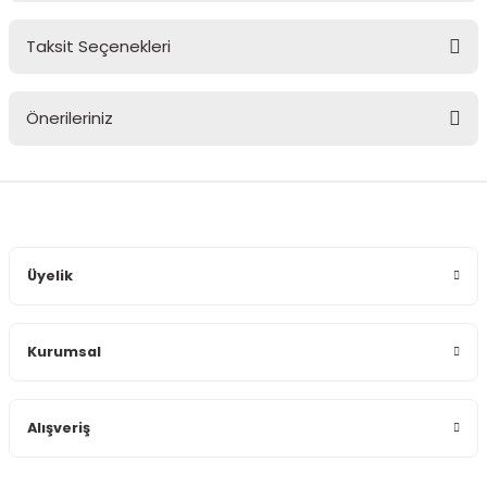
Taksit Seçenekleri
Bu ürüne ilk yorumu siz yapın!
Önerileriniz
Yorum Yaz
Bu ürünün fiyat bilgisi, resim, ürün açıklamalarında ve diğer
konularda yetersiz gördüğünüz noktaları öneri formunu
kullanarak tarafımıza iletebilirsiniz.
Görüş ve önerileriniz için teşekkür ederiz.
Üyelik
Ürün resmi kalitesiz, bozuk veya görüntülenemiyor.
Ürün açıklamasında eksik bilgiler bulunuyor.
Kurumsal
Ürün bilgilerinde hatalar bulunuyor.
Ürün fiyatı diğer sitelerden daha pahalı.
Bu ürüne benzer farklı alternatifler olmalı.
Alışveriş